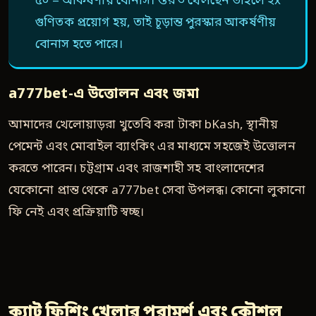
৫০ = আকর্ষণীয় বোনাস। স্তর ৩ খেলছেন তাহলে ২x
গুণিতক প্রয়োগ হয়, তাই চূড়ান্ত পুরস্কার আকর্ষণীয়
বোনাস হতে পারে।
a777bet-এ উত্তোলন এবং জমা
আমাদের খেলোয়াড়রা খুতেবি করা টাকা bKash, স্থানীয়
পেমেন্ট এবং মোবাইল ব্যাংকিং এর মাধ্যমে সহজেই উত্তোলন
করতে পারেন। চট্টগ্রাম এবং রাজশাহী সহ বাংলাদেশের
যেকোনো প্রান্ত থেকে a777bet সেবা উপলব্ধ। কোনো লুকানো
ফি নেই এবং প্রক্রিয়াটি স্বচ্ছ।
ক্যাট ফিশিং খেলার পরামর্শ এবং কৌশল