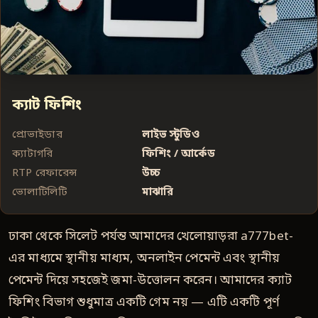
ক্যাট ফিশিং
প্রোভাইডার
লাইভ স্টুডিও
ক্যাটাগরি
ফিশিং / আর্কেড
RTP রেফারেন্স
উচ্চ
ভোলাটিলিটি
মাঝারি
ঢাকা থেকে সিলেট পর্যন্ত আমাদের খেলোয়াড়রা a777bet-
এর মাধ্যমে স্থানীয় মাধ্যম, অনলাইন পেমেন্ট এবং স্থানীয়
পেমেন্ট দিয়ে সহজেই জমা-উত্তোলন করেন। আমাদের ক্যাট
ফিশিং বিভাগ শুধুমাত্র একটি গেম নয় — এটি একটি পূর্ণ