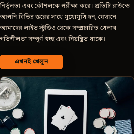
নির্ভুলতা এবং কৌশলকে পরীক্ষা করে। প্রতিটি রাউন্ডে
আপনি বিভিন্ন স্তরের সাথে মুখোমুখি হন, যেখানে
আমাদের লাইভ স্টুডিও থেকে সম্প্রচারিত খেলার
গতিশীলতা সম্পূর্ণ স্বচ্ছ এবং নিয়ন্ত্রিত থাকে।
এখনই খেলুন