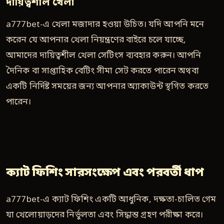
দায়িত্বশীল খেলা
a777bet-এ খেলা মজাদার হওয়া উচিত। যদি আপনি মনে
করেন যে আপনার খেলা নিয়ন্ত্রণের বাইরে চলে যাচ্ছে,
আমাদের দায়িত্বশীল খেলা সেটিংস ব্যবহার করুন। আপনি
দৈনিক বা সাপ্তাহিক বেটিং সীমা সেট করতে পারেন অথবা
একটি নির্দিষ্ট সময়ের জন্য আপনার অ্যাকাউন্ট স্থগিত করতে
পারেন।
ক্যাট ফিশিং সারসংক্ষেপ এবং পরবর্তী ধাপ
a777bet-এ ক্যাট ফিশিং একটি আধুনিক, দক্ষতা-চালিত গেম
যা খেলোয়াড়দের নির্ভুলতা এবং সিদ্ধান্ত গ্রহণ পরীক্ষা করে।