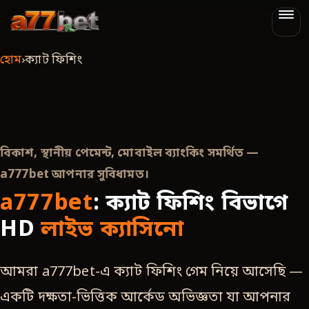
a777bet
হোম
›
ক্যাট ফিশিং
বিকাশ, স্থানীয় পেমেন্ট, মোবাইল ব্যাংকিং সমর্থিত —
a777bet আপনার সুবিধামত।
a777bet
: ক্যাট ফিশিং বিভাগে
HD
লাইভ ক্যাসিনো
আমরা a777bet-এ ক্যাট ফিশিং গেম নিয়ে আসেছি —
একটি দক্ষতা-ভিত্তিক আর্কেড অভিজ্ঞতা যা আপনার