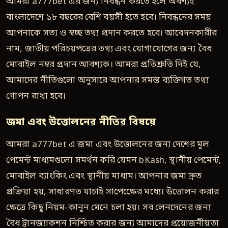
আমরা a777bet এর জন্য নিবন্ধন করতে হলে অবশ্যই
বাংলাদেশে ১৮ বছরের বেশি বয়সী হতে হবে। নিবন্ধনের সময়
আপনাকে সত্য ও স্বচ্ছ তথ্য প্রদান করতে হবে। আবেদনকারীর
নাম, জাতীয় পরিচয়পত্রের তথ্য এবং যোগাযোগের জন্য বৈধ
মোবাইল নম্বর প্রদান আবশ্যক। আমরা প্রতিশ্রুতি দিই যে,
আমাদের নীতিগুলো অনুসারে আপনার সমস্ত ব্যক্তিগত তথ্য
গোপন রাখা হবে।
জমা এবং উত্তোলনের নীতির বিষয়ে
আমরা a777bet এ জমা এবং উত্তোলনের জন্য দেশের মূল
পেমেন্ট মাধ্যমগুলো সমর্থন করি যেমন bKash, স্থানীয় পেমেন্ট,
মোবাইল ব্যাংকিং এবং স্থানীয় মাধ্যম। আপনার জমা দ্রুত
প্রক্রিয়া হয়, সাধারণত যাচাই সাপেক্ষেের মধ্যে। উত্তোলন করার
ক্ষেত্রে কিছু নিয়ম-কানুন মেনে চলা হয়। সব লেনদেনের জন্য
বৈধ ট্রানজ্যাকশন নিশ্চিত করার জন্য আমাদের প্রয়োজনীয়তা